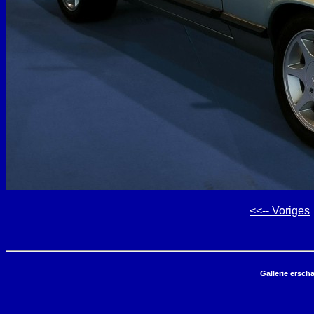
<<-- Voriges
Gallerie ersch