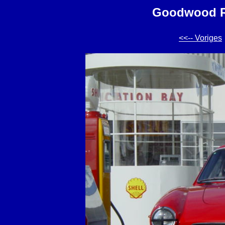
Goodwood Re
<<-- Voriges