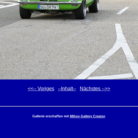
<<-- Voriges
--Inhalt--
Nächstes -->>
Gallerie erschaffen mit
Mihov Gallery Creator
.