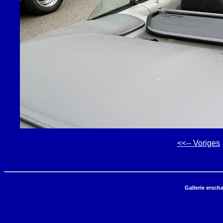
<<-- Voriges
Gallerie ersch