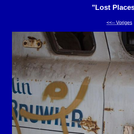
"Lost Place
<<-- Voriges